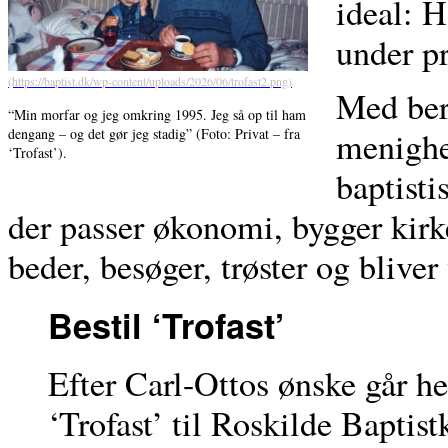
ideal: H
under pr
Med ber
“Min morfar og jeg omkring 1995. Jeg så op til ham
menighed
dengang – og det gør jeg stadig” (Foto: Privat – fra
‘Trofast’).
baptist
der passer økonomi, bygger kirke
beder, besøger, trøster og blive
Bestil ‘Trofast’
Efter Carl-Ottos ønske går he
‘Trofast’ til Roskilde Baptist