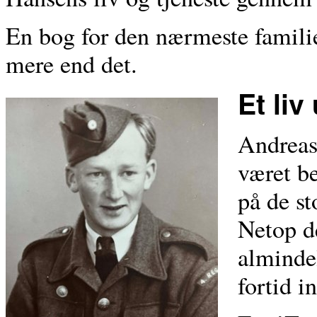
En bog for den nærmeste famili
mere end det.
Et li
Andreas 
været be
på de s
Netop d
almindel
fortid i