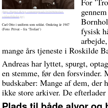
For ’Tro
gennem 
Bornhol
Carl Otto i uniform som soldat. Omkring år 1947
fysisk h
(Foto: Privat – fra ‘Trofast’)
arbejde,
mange års tjeneste i Roskilde Ba
Andreas har lyttet, spurgt, optag
en stemme, før den forsvinder. M
budskaber: Mange af dem, der ha
ikke store arkiver. De efterlader
Plads til både alvor og