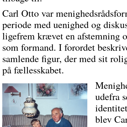
Carl Otto var menighedsrådsform
periode med uenighed og diskus
ligefrem krævet en afstemning o
som formand. I forordet beskri
samlende figur, der med sit rol
på fællesskabet.
Menighed
udefra 
identite
blev Car