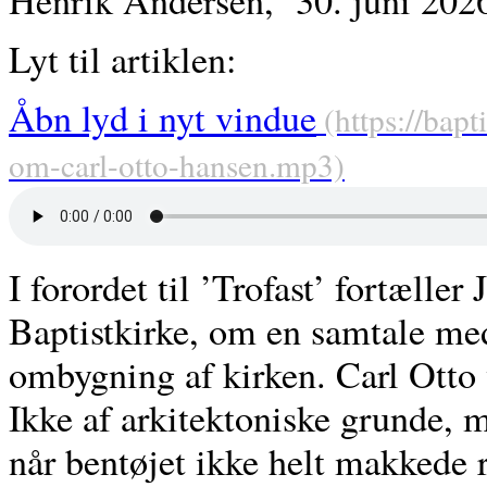
Henrik Andersen,
30. juni 202
Lyt til artiklen:
Åbn lyd i nyt vindue
I forordet til ’Trofast’ fortælle
Baptistkirke, om en samtale me
ombygning af kirken. Carl Otto v
Ikke af arkitektoniske grunde, m
når bentøjet ikke helt makkede r