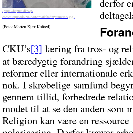
derfor e
deltagel
Foran
(Foto: Morten Kjær Kofoed)
CKU’s
[3]
læring fra tros- og re
at bæredygtig forandring sjæld
reformer eller internationale er
nok. I skrøbelige samfund begyn
gennem tillid, forbedrede relati
modet til at se den anden som 
Religion kan være en ressource f
polarisering. Derfor kræver arbe