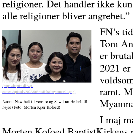
religioner. Det handler ikke kun
alle religioner bliver angrebet.”
FN’s tid
Tom And
er bruta
2021 er 
voldsomt
ramt. Mi
Myanmar
Naomi Naw helt til venstre og Saw Tun He helt til
højre (Foto: Morten Kjær Kofoed)
I maj m
Morten Kofoed BaptistKirkens pr