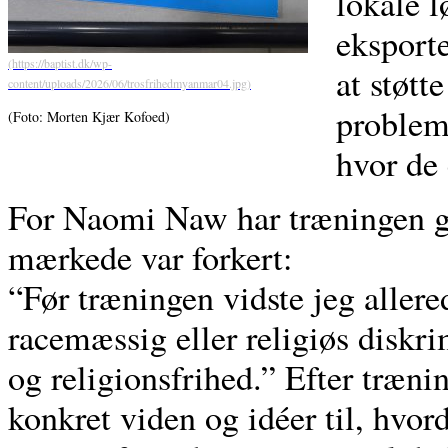
lokale l
eksport
at støtt
probleme
(Foto: Morten Kjær Kofoed)
hvor de 
For Naomi Naw har træningen giv
mærkede var forkert:
“Før træningen vidste jeg aller
racemæssig eller religiøs diskri
og religionsfrihed.” Efter træni
konkret viden og idéer til, hvor