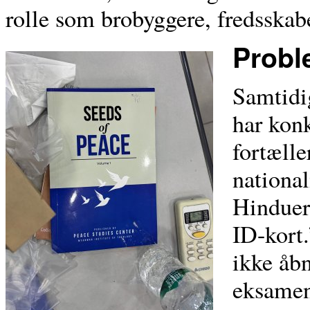
rolle som brobyggere, fredsskab
Probl
Samtidig
har kon
fortælle
national
Hinduer 
ID-kort
ikke åbn
eksamen