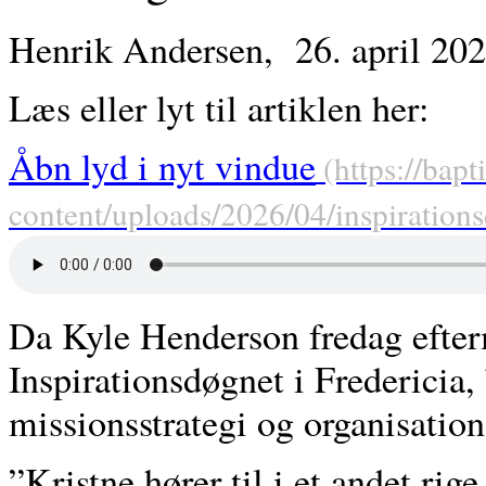
Henrik Andersen,
26. april 20
Læs eller lyt til artiklen her:
Åbn lyd i nyt vindue
Da Kyle Henderson fredag efter
Inspirationsdøgnet i Fredericia
missionsstrategi og organisatio
”Kristne hører til i et andet rig