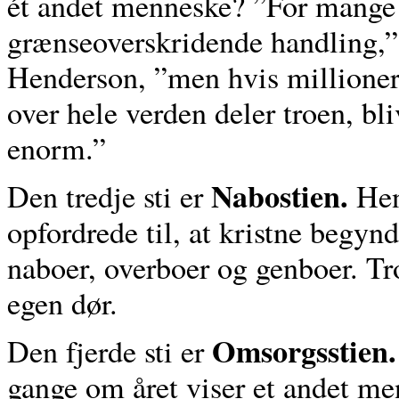
ét andet menneske? ”For mange 
grænseoverskridende handling,”
Henderson, ”men hvis millioner 
over hele verden deler troen, bl
enorm.”
Nabostien.
Den tredje sti er
Hen
opfordrede til, at kristne begynd
naboer, overboer og genboer. Tr
egen dør.
Omsorgsstien.
Den fjerde sti er
gange om året viser et andet 