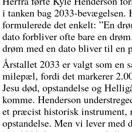
Herfra førte Kyle Henderson fo
i tanken bag 2033-bevægelsen.
formulerede det enkelt: ”En dr
dato forbliver ofte bare en drø
drøm med en dato bliver til en p
Årstallet 2033 er valgt som en 
milepæl, fordi det markerer 2.00
Jesu død, opstandelse og Helli
komme. Henderson understreged
et præcist historisk instrument,
opstandelse. Men vi lever med d